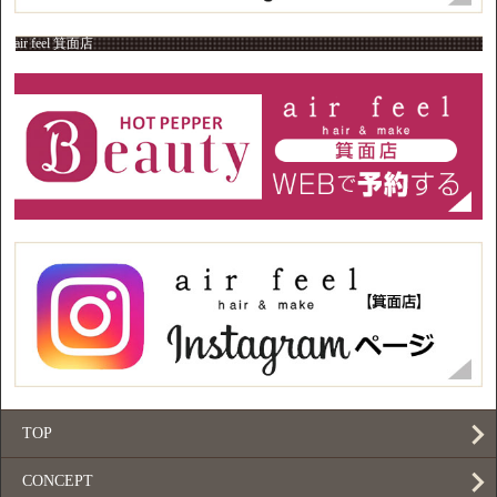
air feel 箕面店
TOP
CONCEPT