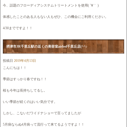
今、話題のフローディアシステムトリートメントを使用( ´∀｀ )
体感したことのある人もない人もぜひ、この機会にご利用ください。
4/30までですよ！！
摂津市JR千里丘駅の近くの美容室airfeel千里丘店(^^♪
投稿日
2019年4月13日
こんにちは！！
季節はすっかり春ですね！！
桜も今年は長持ちしてるし。
いい季節が続くのはいい気分です。
しかし、こないだワイドナショーで言ってましたが
5月病ならぬ4月病って流行って来てるようですよ！！