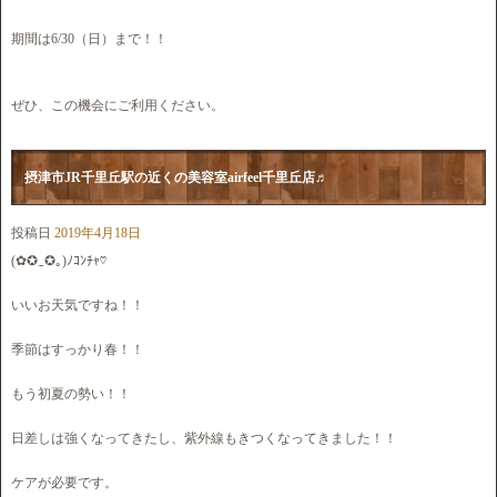
期間は6/30（日）まで！！
ぜひ、この機会にご利用ください。
摂津市JR千里丘駅の近くの美容室airfeel千里丘店♬
投稿日
2019年4月18日
(✿✪‿✪｡)ﾉｺﾝﾁｬ♡
いいお天気ですね！！
季節はすっかり春！！
もう初夏の勢い！！
日差しは強くなってきたし、紫外線もきつくなってきました！！
ケアが必要です。