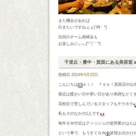
また機会があれば
行きたいですねぇぇ(´艸｀*)
次回のチーム尾崎会も
お楽しみにぃぃ(*´▽｀*)
千里丘・豊中・箕面にある美容室
投稿日
2014年4月22日
こんにちは
ａｉｒ ｆｅｅｌ箕面店の山
最近は暖かい日や寒い日があり体調などく
花粉症で苦しんでいるスタッフもチラホラ
私もそのなかの1人です
毎年ＧＷ付近はティッシュの使用量がはん
という事で、もうすぐＧＷ
皆様お出かけ