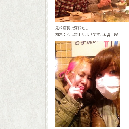
尾崎店長は変顔だし…
柏木くんは髪ボサボサです…(;´Д｀)笑