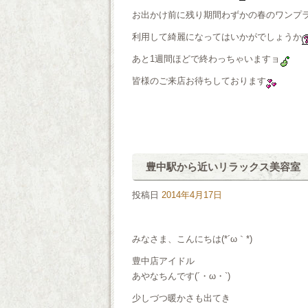
お出かけ前に残り期間わずかの春のワンプ
利用して綺麗になってはいかがでしょうか
あと1週間ほどで終わっちゃいますョ
皆様のご来店お待ちしております
豊中駅から近いリラックス美容室 ai
投稿日
2014年4月17日
みなさま、こんにちは(*´ω｀*)
豊中店アイドル
あやなちんです(´・ω・`)
少しづつ暖かさも出てき