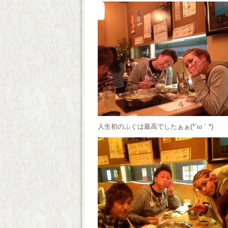
人生初のふぐは最高でしたぁぁ(*´ω｀*)