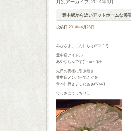
月別アーカイブ:
2014年4月
豊中駅から近いアットホームな美容室 
投稿日
2014年4月23日
みなさま、こんにちは(*´▽｀*)
豊中店アイドル
あやなちんです(´・ω・`)汗
先日の夜桜に引き続き
豊中店メンバーでふぐを
食べに行きましたぁぁ(*ﾉωﾉ)
てっさにてっちり…