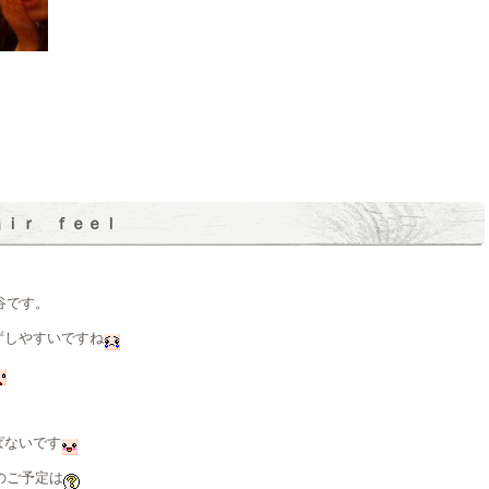
ａｉｒ ｆｅｅｌ
谷です。
ずしやすいですね
ぱないです
のご予定は