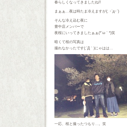
春らしくなってきましたね!!
まぁぁ…夜は時たま冷えますが(; ･`д･´)
そんな冷え込む夜に
豊中店メンバーで
夜桜にいってきましたぁぁ(*´ω｀*)笑
暗くて桜の写真は
撮れなかったです(;´Д｀)にゃはは…
一応、桜と撮ったつもり…。笑