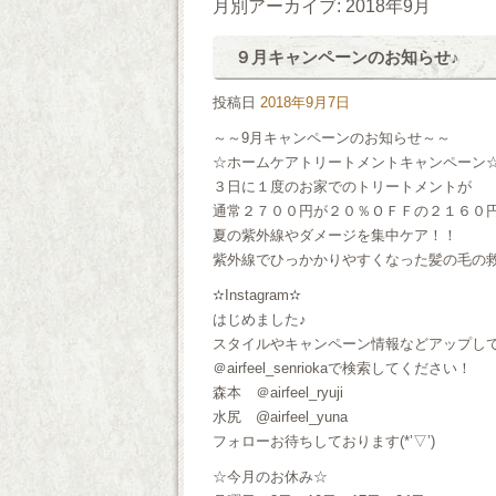
月別アーカイブ:
2018年9月
９月キャンペーンのお知らせ♪
投稿日
2018年9月7日
～～9月キャンペーンのお知らせ～～
☆ホームケアトリートメントキャンペーン
３日に１度のお家でのトリートメントが
通常２７００円が２０％ＯＦＦの２１６０
夏の紫外線やダメージを集中ケア！！
紫外線でひっかかりやすくなった髪の毛の
✫Instagram✫
はじめました♪
スタイルやキャンペーン情報などアップし
＠airfeel_senriokaで検索してください！
森本 ＠airfeel_ryuji
水尻 @airfeel_yuna
フォローお待ちしております(*’▽’)
☆今月のお休み☆