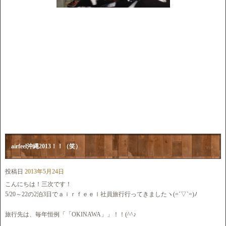
airfeel沖縄2013！！（笑）
投稿日
2013年5月24日
こんにちは！三次です！
5/20～22の2泊3日でａｉｒｆｅｅｌ社員旅行行ってきましたヽ(=´▽`=)ﾉ
旅行先は、毎年恒例「「OKINAWA」」！！(^^♪