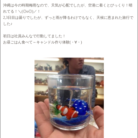
沖縄は今の時期梅雨なので、天気が心配でしたが、空港に着くとびっくり！晴
れてる！＼(◎o◎)／！
2,3日目は曇りでしたが、ずっと雨が降るわけでもなく、天候に恵まれた旅行で
した♪
初日は社員みんなで行動してました！
お昼ごはん食べて～キャンドル作り体験(・∀・)