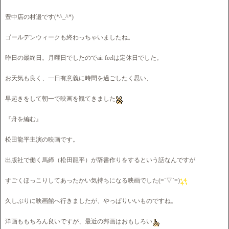
豊中店の村邉です(*^_^*)
ゴールデンウィークも終わっちゃいましたね。
昨日の最終日。月曜日でしたのでair feelは定休日でした。
お天気も良く、一日有意義に時間を過ごしたく思い、
早起きをして朝一で映画を観てきました
『舟を編む』
松田龍平主演の映画です。
出版社で働く馬締（松田龍平）が辞書作りをするという話なんですが
すごくほっこりしてあったかい気持ちになる映画でした(=´▽`=)
久しぶりに映画館へ行きましたが、やっぱりいいものですね。
洋画ももちろん良いですが、最近の邦画はおもしろい