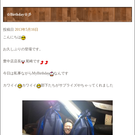
☆Birthday☆彡
投稿日
2013年5月16日
こんにちは
お久しぶりの登場です。
豊中店店長
尾崎です
今日は私事ながらMyBirthday
なんです
カワイイ
カワイイ
部下たちがサプライズやちゃってくれました