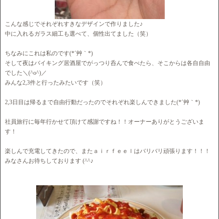
こんな感じでそれぞれすきなデザインで作りました♪
中に入れるガラス細工も選べて、個性出てました（笑）
ちなみにこれは私のです(*´艸｀*)
そして夜はバイキング居酒屋でがっつり呑んで食べたら、そこからは各自自由
でした＼(^o^)／
みんな2,3件と行ったみたいです（笑）
2,3日目は帰るまで自由行動だったのでそれぞれ楽しんできました(*´艸｀*)
社員旅行に毎年行かせて頂けて感謝ですね！！オーナーありがとうございま
す！
楽しんで充電してきたので、またａｉｒｆｅｅｌはバリバリ頑張ります！！！
みなさんお待ちしております (^^♪