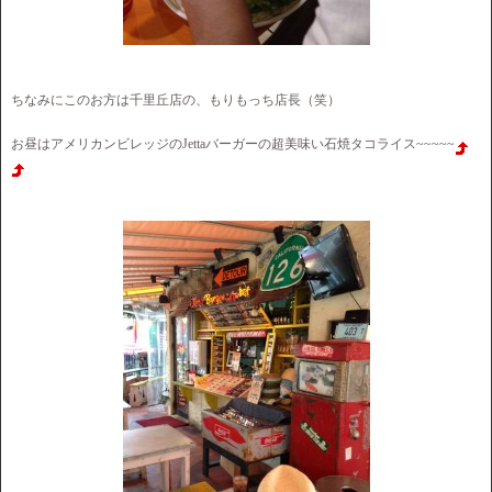
ちなみにこのお方は千里丘店の、もりもっち店長（笑）
お昼はアメリカンビレッジのJettaバーガーの超美味い石焼タコライス~~~~~