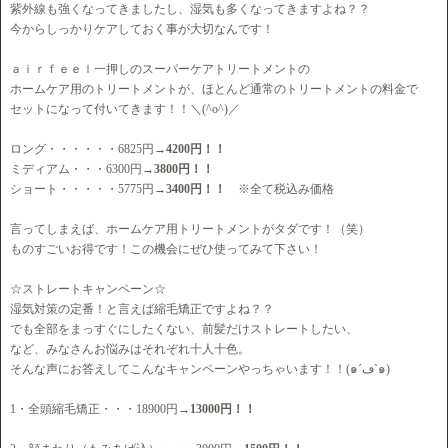
紫外線も強くなってきましたし、湿気も多くなってきますよね？？
今からしっかりケアしておく事が大切なんです！
ａｉｒｆｅｅｌ一押しのスーパーケアトリートメントの
ホームケア用のトリートメントが、ほとんど通常のトリートメントの料金で
セットになって付いてきます！！＼(^o^)／
ロング・・・・・・6825円→
4200円！！
ミディアム・・・6300円→
3800円！！
ショート・・・・・5775円→
3400円！！
※全て税込み価格
言ってしまえば、ホームケア用トリートメントがタダです！（笑）
ものすごいお得です！この機会にぜひ使ってみて下さい！
☆ストレートキャンペーン☆
湿気対策の定番！と言えば縮毛矯正ですよね？？
でも全部をまっすぐにしたくない、前髪だけストレートしたい、
など、みなさんお悩みはそれぞれ十人十色。
そんな声にお答えしてこんなキャンペーンやっちゃいます！！(๑´ڡ`๑)
1・全頭縮毛矯正・・・18900円→
13000円！！