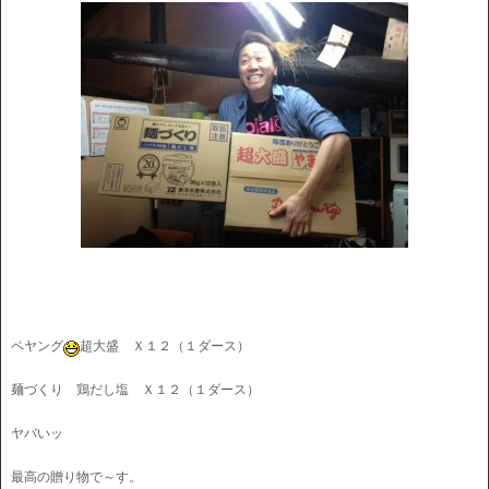
ペヤング
超大盛 Ｘ１２（１ダース）
麺づくり 鶏だし塩 Ｘ１２（１ダース）
ヤバいッ
最高の贈り物で～す。