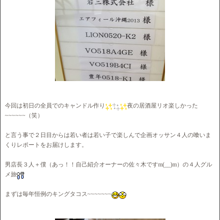
今回は初日の全員でのキャンドル作り
夜の居酒屋リオ楽しかった
~~~~~~（笑）
と言う事で２日目からは若い者は若い子で楽しんで企画オッサン４人の喰いま
くりレポートをお届けします。
男店長３人＋僕（あっ！！自己紹介オーナーの佐々木ですm(__)m）の４人グル
メ旅
まずは毎年恒例のキングタコス~~~~~~~