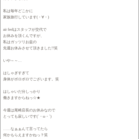
私は毎年どこかに
家族旅行しています(・∀・)
air feelはスタッフが交代で
お休みを頂くんですが、
私はガッツリお盆の
先週お休みさせて頂きました!!笑
いや～～…
はしゃぎすぎて
身体がボロボロでございます。笑
はしゃいだ分しっかり
働きますからねっ☆★
今週は尾崎店長のお休みなので
とっても寂しいです(´・ω・`)
……なぁぁんて言ってたら
何かもらえますかねっ？笑