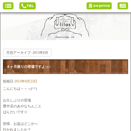
月別アーカイブ:
2013年8月
４ヶ月振りの登場ですよっ♪
投稿日
2013年8月23日
こんにちは～～っ(^^)
お久しぶりの登場
豊中店のあやなちんこと
ばんだいです☆
皆様、お盆はどこかへ
行かれましたか？