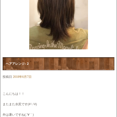
ヘアアレンジ♪２
投稿日
2018年6月7日
こんにちは！！
またまた水尻です(#^.^#)
外は暑いですね(;´∀｀)