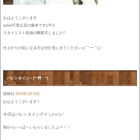
おはようございます
airfeel千里丘店の森本です(//∇//)
スタイリスト長嶺の断髪式しました!!
仕上がりの気になる方はぜひ見にきてください♪( ￣ー￣)ノ
バレンタイン～(*´艸｀*)
投稿日
2013年2月14日
おはようございます！
今日はバレンタインデイ＼(^o^)／
朝からいっぱ～いもらいましたよー！！