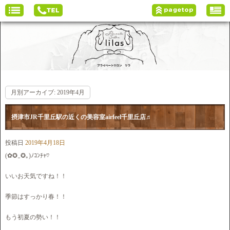
月別アーカイブ:
2019年4月
摂津市JR千里丘駅の近くの美容室airfeel千里丘店♬
投稿日
2019年4月18日
(✿✪‿✪｡)ﾉｺﾝﾁｬ♡
いいお天気ですね！！
季節はすっかり春！！
もう初夏の勢い！！