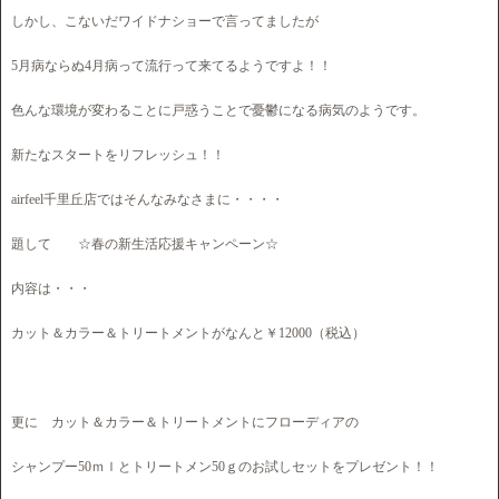
しかし、こないだワイドナショーで言ってましたが
5月病ならぬ4月病って流行って来てるようですよ！！
色んな環境が変わることに戸惑うことで憂鬱になる病気のようです。
新たなスタートをリフレッシュ！！
airfeel千里丘店ではそんなみなさまに・・・・
題して ☆春の新生活応援キャンペーン☆
内容は・・・
カット＆カラー＆トリートメントがなんと￥12000（税込）
更に カット＆カラー＆トリートメントにフローディアの
シャンプー50ｍｌとトリートメン50ｇのお試しセットをプレゼント！！