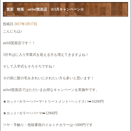
箕面 牧落 airfeel箕面店 ☆3月キャンペーン☆
投稿日
2017年3月17日
こんにちは♪
airfell箕面店です！！
3月半ばに入り卒業式を迎える方も増えてきますよね！
そして入学式もそろそろですね！
その前に髪の毛をきれいにされたい方も多いと思います！
airfeel箕面店ではただいまお得なキャンペーンを実施中です。
★カット+カラー+パーマ+トリートメント+ヘッドスパ➡️16200円
★カット+カラー+パーマ➡️12960円
ツヤ・手触り・色味重視のイルミナカラーは+1000円です