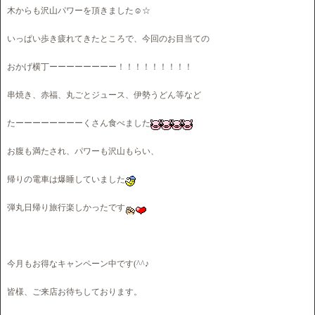
木からも沢山パワーを頂きました☺☆
いっぱい歩き疲れてきたところで、今回のお目当ての
おかげ横丁ーーーーーーーー！！！！！！！！！
串焼き、赤福、丸ごとジュース、伊勢うどん等など
たーーーーーーーーくさん食べました
お腹も満たされ、パワーも沢山もらい、
帰りの電車は爆睡していました
弾丸日帰り旅行楽しかったです
今月もお得なキャンペーン中です(^^♪
皆様、ご来店お待ちしております。