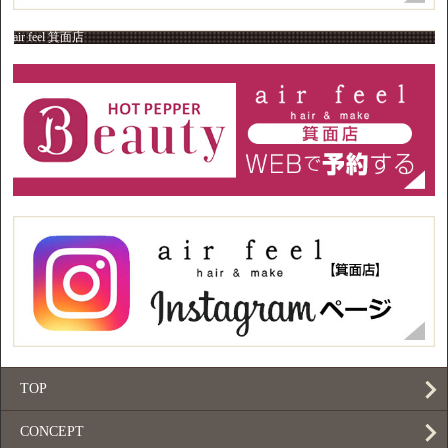
air feel 箕面店
TOP
CONCEPT