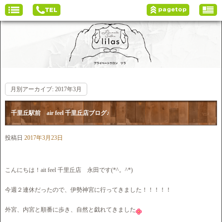
月別アーカイブ:
2017年3月
千里丘駅前 air feel 千里丘店ブログ♪
投稿日
2017年3月23日
こんにちは！ait feel 千里丘店 永田です(*^。^*)
今週２連休だったので、伊勢神宮に行ってきました！！！！！
外宮、内宮と順番に歩き、自然と戯れてきました