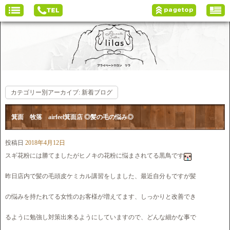
カテゴリー別アーカイブ:
新着ブログ
箕面 牧落 airfeel箕面店 ◎髪の毛の悩み◎
投稿日
2018年4月12日
スギ花粉には勝てましたがヒノキの花粉に悩まされてる黒鳥です
昨日店内で髪の毛頭皮ケミカル講習をしました、最近自分もですが髪
の悩みを持たれてる女性のお客様が増えてます、しっかりと改善でき
るように勉強し対策出来るようにしていますので、どんな細かな事で