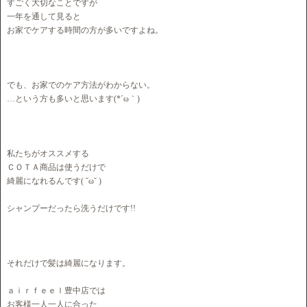
すごく大切なことですが
一年を通して見ると
お家でケアする時間の方が多いですよね。
でも、お家でのケア方法がわからない。
…という方も多いと思います(*´ω｀)
私たちがオススメする
ＣＯＴＡ商品は使うだけで
綺麗になれるんです( ˘ω˘ )
シャンプーだったら洗うだけです!!
それだけで髪は綺麗になります。
ａｉｒｆｅｅｌ豊中店では
お客様一人一人に合った