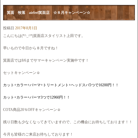
箕面 牧落 airfeel箕面店 ☆８月キャンペーン☆
投稿日
2017年8月1日
こんにちは(*^_^*)箕面店スタイリスト上田です。
早いもので今日から８月ですね！
箕面店では8/6までサマーキャンペーン実施中です！
セットキャンペーン☺︎
カット+カラー+パーマ+トリートメント+ヘッドスパ5つで16200
円！！
カット+カラー+パーマ3つで12960円！！
COTA商品20％OFFキャンペーン☺︎
残り日数も少なくなってきていますので、この機会にお待ちしております！！
今月も皆様のご来店お待ちしております！