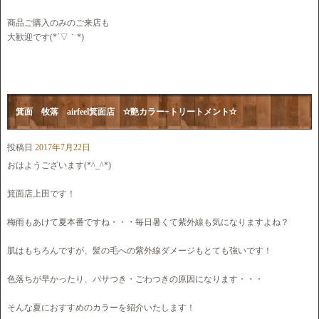
商品ご購入のみのご来店も
大歓迎です(*´▽｀*)
箕面 牧落 airfeel箕面店 ✫艶カラー+トリートメント✫
投稿日
2017年7月22日
おはようございます(*^_^*)
箕面店上田です！
梅雨もあけて夏本番ですね・・・毎日暑くて紫外線も気になりますよね？
肌はもちろんですが、髪の毛への紫外線ダメージもとても強いです！
色落ちが早かったり、パサつき・ごわつきの原因になります・・・
そんな夏におすすめのカラーを紹介いたします！