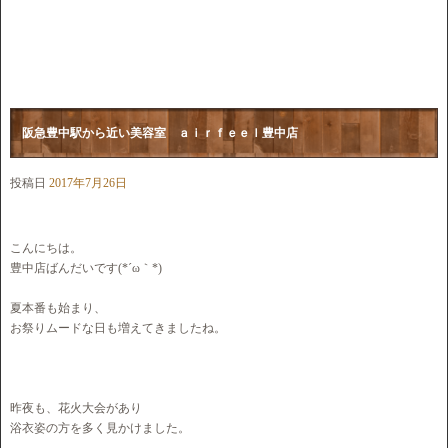
阪急豊中駅から近い美容室 ａｉｒｆｅｅｌ豊中店
投稿日
2017年7月26日
こんにちは。
豊中店ばんだいです(*´ω｀*)
夏本番も始まり、
お祭りムードな日も増えてきましたね。
昨夜も、花火大会があり
浴衣姿の方を多く見かけました。