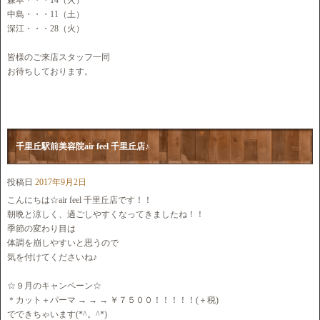
森本・・・14（火）
中島・・・11（土）
深江・・・28（火）
皆様のご来店スタッフ一同
お待ちしております。
千里丘駅前美容院air feel 千里丘店♪
投稿日
2017年9月2日
こんにちは☆air feel 千里丘店です！！
朝晩と涼しく、過ごしやすくなってきましたね！！
季節の変わり目は
体調を崩しやすいと思うので
気を付けてくださいね♪
☆９月のキャンペーン☆
＊カット＋パーマ → → → ￥７５００！！！！！(＋税)
でできちゃいます(*^。^*)