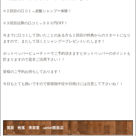
✫２回目の口コミ→炭酸シャンプー体験！
✫３回目以降の口コミ→５００円OFF！
今までに口コミして頂いたことのある方も１回目の特典からのスタートになり
ますので、またして頂くとシャンプープレゼントいたします！
ホットペッパービューティーでご予約頂きますとホットペッパーのポイントも
貯まりますので是非ご活用下さい！！
皆様のご予約お待ちしております！
今日もとても熱いですので皆様熱中症や日焼けには注意して下さいね！！
箕面 牧落 美容室 airfeel箕面店