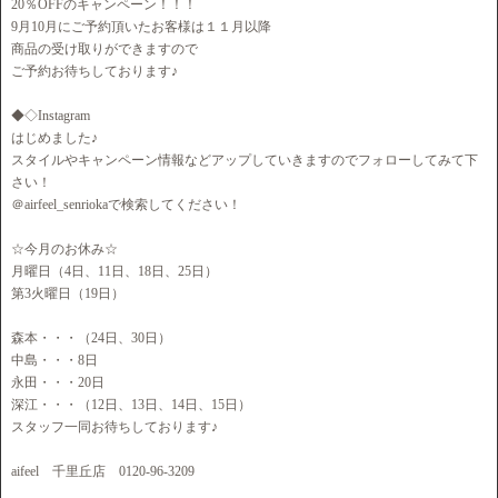
20％OFFのキャンペーン！！！
9月10月にご予約頂いたお客様は１１月以降
商品の受け取りができますので
ご予約お待ちしております♪
◆◇Instagram
はじめました♪
スタイルやキャンペーン情報などアップしていきますのでフォローしてみて下
さい！
＠airfeel_senriokaで検索してください！
☆今月のお休み☆
月曜日（4日、11日、18日、25日）
第3火曜日（19日）
森本・・・（24日、30日）
中島・・・8日
永田・・・20日
深江・・・（12日、13日、14日、15日）
スタッフ一同お待ちしております♪
aifeel 千里丘店 0120-96-3209