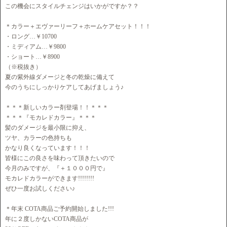
この機会にスタイルチェンジはいかがですか？？
＊カラー＋エヴァーリーフ＋ホームケアセット！！！
・ロング…￥10700
・ミディアム…￥9800
・ショート…￥8900
（※税抜き）
夏の紫外線ダメージと冬の乾燥に備えて
今のうちにしっかりケアしてあげましょう♪
＊＊＊新しいカラー剤登場！！＊＊＊
＊＊＊『モカレドカラー』＊＊＊
髪のダメージを最小限に抑え、
ツヤ、カラーの色持ちも
かなり良くなっています！！！
皆様にこの良さを味わって頂きたいので
今月のみですが、『＋１０００円で』
モカレドカラーができます!!!!!!!!
ぜひ一度お試しください♪
＊年末 COTA商品ご予約開始しました!!!
年に２度しかないCOTA商品が