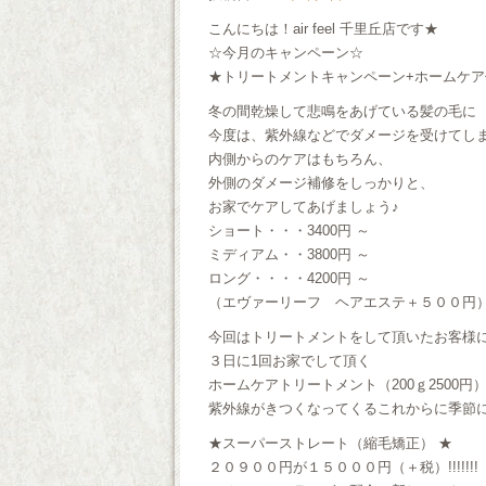
こんにちは！air feel 千里丘店です★
☆今月のキャンペーン☆
★トリートメントキャンペーン+ホームケア付き
冬の間乾燥して悲鳴をあげている髪の毛に
今度は、紫外線などでダメージを受けてし
内側からのケアはもちろん、
外側のダメージ補修をしっかりと、
お家でケアしてあげましょう♪
ショート・・・3400円 ～
ミディアム・・3800円 ～
ロング・・・・4200円 ～
（エヴァーリーフ ヘアエステ＋５００円
今回はトリートメントをして頂いたお客様
３日に1回お家でして頂く
ホームケアトリートメント（200ｇ2500
紫外線がきつくなってくるこれからに季節にぴ
★スーパーストレート（縮毛矯正） ★
２０９００円が１５０００円（＋税）!!!!!!!