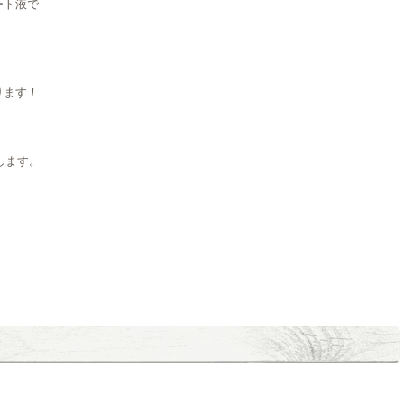
ート液で
ります！
します。