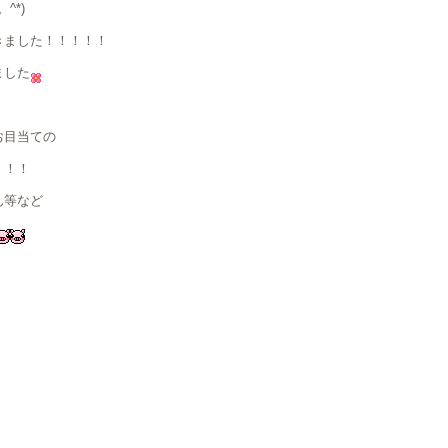
^*)
きました！！！！！
ました
お目当ての
！！！
ん等など