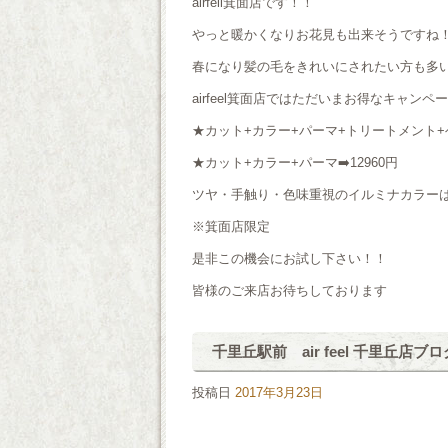
airfell箕面店です！！
やっと暖かくなりお花見も出来そうですね
春になり髪の毛をきれいにされたい方も多
airfeel箕面店ではただいまお得なキャン
★カット+カラー+パーマ+トリートメント+ヘッ
★カット+カラー+パーマ➡️12960円
ツヤ・手触り・色味重視のイルミナカラーは+
※箕面店限定
是非この機会にお試し下さい！！
皆様のご来店お待ちしております
千里丘駅前 air feel 千里丘店ブロ
投稿日
2017年3月23日