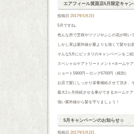
エアフィール箕面店5月限定キャン
投稿日
2017年5月2日
5月ですね。
色んな所で芝桜やツツジやふじの花が咲い
しかし実は紫外線が夏よりも強くて髪やお
そんな5月にピッタリのキャンペーンをご紹
スペシャルケアトリートメント+ホームケア
ショート5900円～ロング6700円（税
お店で髪にしっかり栄養補給させて頂き、
最大2ヶ月持続させる事ができるホームケ
強い紫外線から髪を守りましょう！
5月キャンペーンのお知らせ☺
投稿日
2017年5月2日