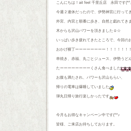
こんにちは！ait feel 千里丘店 永田です(*^。
今週２連休だったので、伊勢神宮に行って
外宮、内宮と順番に歩き、自然と戯れてき
木からも沢山パワーを頂きました☺☆
いっぱい歩き疲れてきたところで、今回の
おかげ横丁ーーーーーーーー！！！！！！
串焼き、赤福、丸ごとジュース、伊勢うど
たーーーーーーーーくさん食べました
お腹も満たされ、パワーも沢山もらい、
帰りの電車は爆睡していました
弾丸日帰り旅行楽しかったです
今月もお得なキャンペーン中です(^^♪
皆様、ご来店お待ちしております。