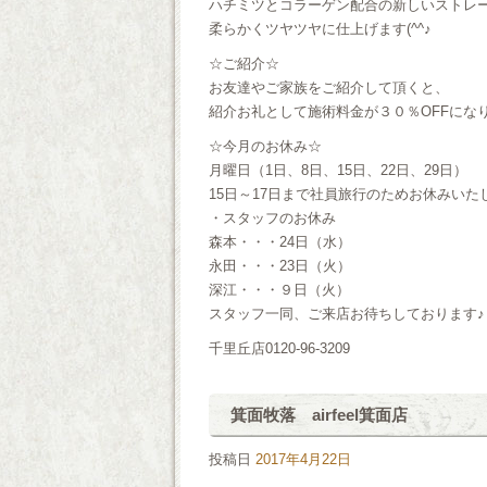
ハチミツとコラーゲン配合の新しいストレ
柔らかくツヤツヤに仕上げます(^^♪
☆ご紹介☆
お友達やご家族をご紹介して頂くと、
紹介お礼として施術料金が３０％OFFにな
☆今月のお休み☆
月曜日（1日、8日、15日、22日、29日）
15日～17日まで社員旅行のためお休みいた
・スタッフのお休み
森本・・・24日（水）
永田・・・23日（火）
深江・・・９日（火）
スタッフ一同、ご来店お待ちしております♪
千里丘店0120-96-3209
箕面牧落 airfeel箕面店
投稿日
2017年4月22日