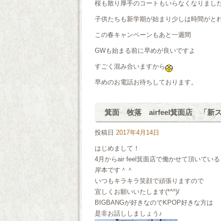
桜も散り厚手のコートもいらなくなりまし
子供たちも新学期が始まり少しは時間がと
この春キャンペーンもあと一週間
GWも始まる前に早めが良いですよ
すごく混み合いますから
早めのお電話お待ちしております。
箕面 牧落 airfeel箕面店 「
投稿日
2017年4月14日
はじめまして！
4月からair feel箕面店で働かせて頂いている
岸本です＾＾
いつもキラキラ笑顔で頑張りますので
宜しくお願いいたします(*^^)/
BIGBANGが好きなのでKPOP好きな方は
是非お話ししましょう♪