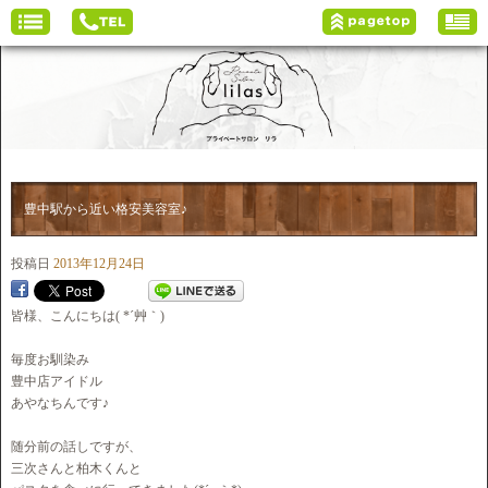
豊中駅から近い格安美容室♪
投稿日
2013年12月24日
皆様、こんにちは( *´艸｀)
毎度お馴染み
豊中店アイドル
あやなちんです♪
随分前の話しですが、
三次さんと柏木くんと