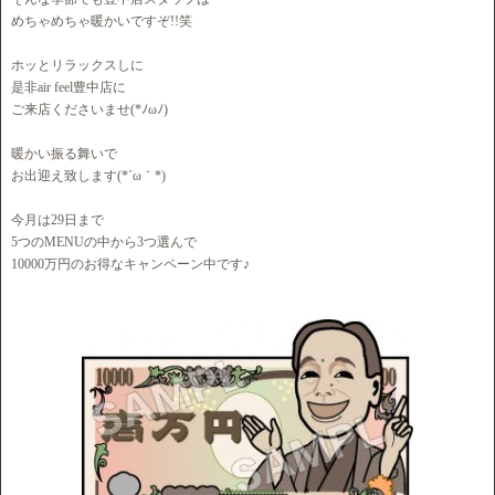
めちゃめちゃ暖かいですぞ!!笑
ホッとリラックスしに
是非air feel豊中店に
ご来店くださいませ(*ﾉωﾉ)
暖かい振る舞いで
お出迎え致します(*´ω｀*)
今月は29日まで
5つのMENUの中から3つ選んで
10000万円のお得なキャンペーン中です♪