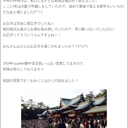
今年の年明けは、私のふるさと広島県は福山市で迎えました。
ここ2.3年は大阪で年越しをしていたので、改めて家族で迎える新年もいいもの
だなあと感じました(*'▽')
お正月は完全に寝正月でしたね！
毎日毎日お昼からお酒を呑み倒していたので、常に酔っ払いでした('ω')ノ
お正月ってそういうもんですよね！！
みなさんはどんなお正月を過ごされましたか？？(*'ω'*)
2014年もairfeel豊中店元気いっぱい営業してますので
皆様お待ちしております☆
初詣の写真です！おみくじはひくの忘れました！