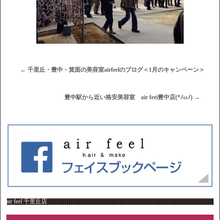
←
千里丘・豊中・箕面の美容室airfeelのブログ＜1月のキャンペーン＞
豊中駅から近い格安美容室 air feei豊中店(*ﾉωﾉ)
→
air feel 千里丘店