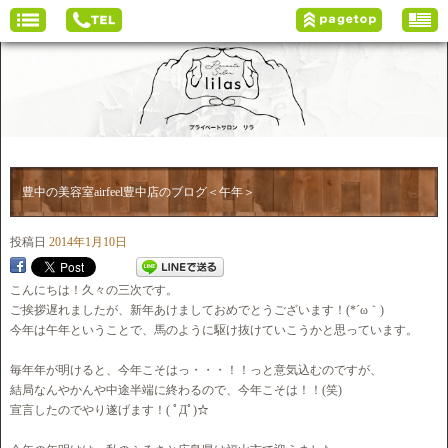
豊中の美容室airfeel豊中店のブログ＜午年＞
投稿日
2014年1月10日
こんにちは！久々の三次です。
ご挨拶遅れましたが、新年あけましておめでとうございます！(*´ω｀)
今年は午年ということで、馬のように駆け抜けていこうかと思っています。
毎年年が明けると、今年こそはっ・・・！！っと意気込むのですが、
結局なんやかんや中途半端に終わるので、今年こそは！！(笑)
宣言したのでやり遂げます！( ﾟДﾟ)☆