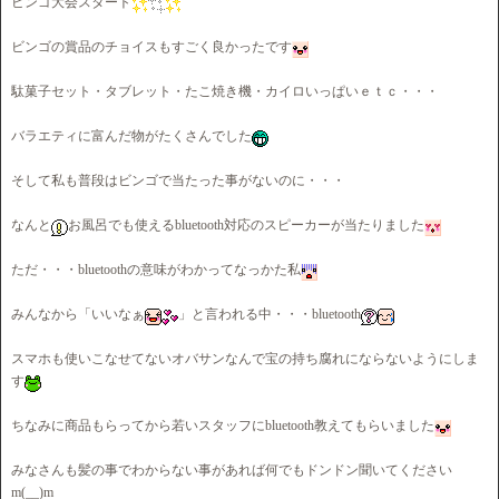
ビンゴ大会スタート
ビンゴの賞品のチョイスもすごく良かったです
駄菓子セット・タブレット・たこ焼き機・カイロいっぱいｅｔｃ・・・
バラエティに富んだ物がたくさんでした
そして私も普段はビンゴで当たった事がないのに・・・
なんと
お風呂でも使えるbluetooth対応のスピーカーが当たりました
ただ・・・bluetoothの意味がわかってなっかた私
みんなから「いいなぁ
」と言われる中・・・bluetooth
スマホも使いこなせてないオバサンなんで宝の持ち腐れにならないようにしま
す
ちなみに商品もらってから若いスタッフにbluetooth教えてもらいました
みなさんも髪の事でわからない事があれば何でもドンドン聞いてください
m(__)m