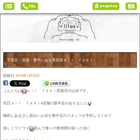
千里丘・箕面・豊中にある美容室ａｉｒ ｆｅｅｌ
投稿日
2014年1月22日
こんにちは
ａｉｒ ｆｅｅｌ箕面店の山谷です。
先日ａｉｒ ｆｅｅｌ4店舗の新年会がありました
梅田にある少し面白いお店を豊中店のスタッフが予約してくれて
楽しくワイワイ
呑んで食べて数時間が経った頃に