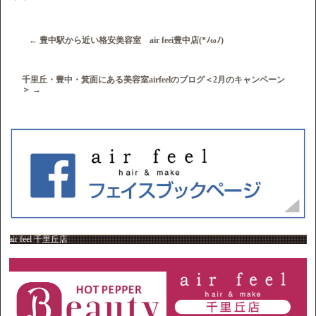
←
豊中駅から近い格安美容室 air feei豊中店(*ﾉωﾉ)
千里丘・豊中・箕面にある美容室airfeelのブログ＜2月のキャンペーン
＞
→
air feel 千里丘店