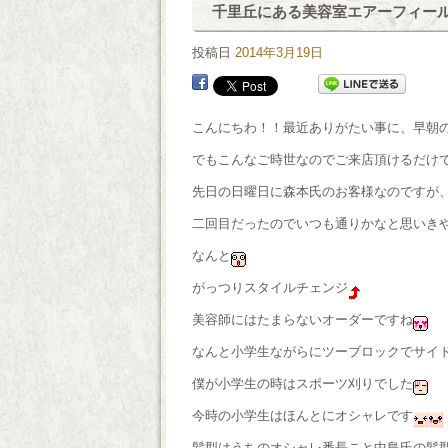
千里丘にある美容室エアーフィー
投稿日
2014年3月19日
こんにちわ！！最近ありがたい事に、早朝
でもこんなご時世なのでご来店頂けるだけ
先日の日曜日に森本氏のお客様なのですが
二回目だったのでいつも通りかなと思いき
なんと
がっつりスタイルチェンジ
美容師にはたまらないオーダーですね
なんと小学生ながらにツーブロックでサイ
僕が小学生の時はスポーツ刈りでした
今時の小学生はほんとにオシャレです
髪型はうちのオシャレ番長こと中島氏の髪