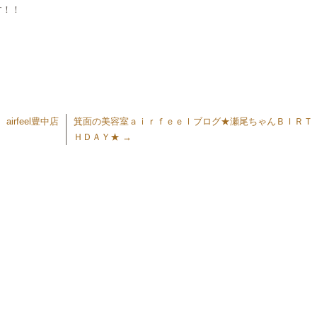
す！！
rfeel豊中店
箕面の美容室ａｉｒｆｅｅｌブログ★瀬尾ちゃんＢＩＲＴ
ＨＤＡＹ★
→