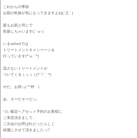
これからの季節
お肌の乾燥が気になってきますよね(;´Д｀)
髪もお肌と同じで
乾燥しちゃいます(;´･ω･)
いまairfeeelでは
トリートメントキャンペーンを
行っています(*´ω｀*)
流さないトリートメントが
ついてくるぅぅぅぅ(*´▽｀*)
やだ、お得っ( *´艸｀)
あ、そーだそーだっ。
つい最近ヘアセット予約のお客様に
ご来店頂きまして…
二次会のお呼ばれだったらしく
綺麗にさせて頂きましたっ!!