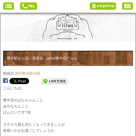
豊中駅から近い美容室 airfeel豊中店(*ﾉωﾉ)
投稿日
2015年10月14日
こんにちは。
豊中店のばんちゃんこと、
あやなちんこと、
ばんだいです!!笑
そろそろ風も冷たくなってきましたが、
皆様いかがお過ごしでしょうか。