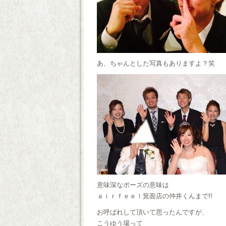
あ、ちゃんとした写真もありますよ？笑
意味深なポーズの意味は
ａｉｒｆｅｅｌ箕面店の仲井くんまで!!
お呼ばれして頂いて思ったんですが、
こうゆう場って