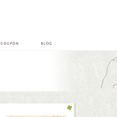
豊中にある美容室 airfeel豊中店|プライベートサロンリラ