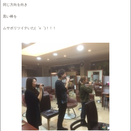
同じ方向を向き
黒い棒を
ムサボリツイテいた(゜o゜)！！！