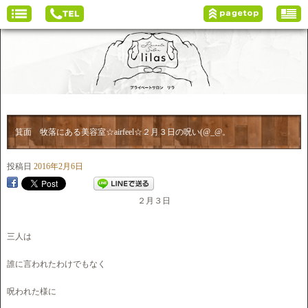
箕面 牧落にある美容室☆airfeel☆２月３日の呪い(@_@。
投稿日
2016年2月6日
２月３日
三人は
誰に言われたわけでもなく
呪われた様に