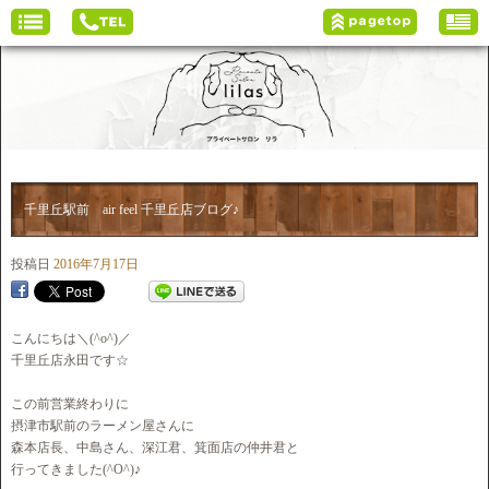
千里丘駅前 air feel 千里丘店ブログ♪
投稿日
2016年7月17日
こんにちは＼(^o^)／
千里丘店永田です☆
この前営業終わりに
摂津市駅前のラーメン屋さんに
森本店長、中島さん、深江君、箕面店の仲井君と
行ってきました(^O^)♪