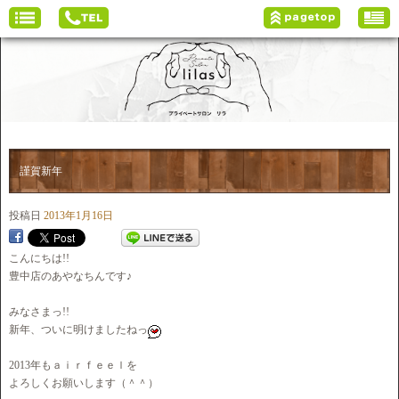
謹賀新年
投稿日
2013年1月16日
こんにちは!!
豊中店のあやなちんです♪
みなさまっ!!
新年、ついに明けましたねっ
2013年もａｉｒｆｅｅｌを
よろしくお願いします（＾＾）