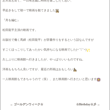
お天気も良く、一日有意義に時間を過ごしたく思い、
早起きをして朝一で映画を観てきました
『舟を編む』
松田龍平主演の映画です。
出版社で働く馬締（松田龍平）が辞書作りをするという話なんですが
すごくほっこりしてあったかい気持ちになる映画でした(=´▽`=)
久しぶりに映画館へ行きましたが、やっぱりいいものですね。
洋画ももちろん良いですが、最近の邦画はおもしろい
一人映画館もできちゃうので（笑）、また映画館へ行きたいと思います
←
ゴールデンウィーク☆
☆Birthday☆彡
→