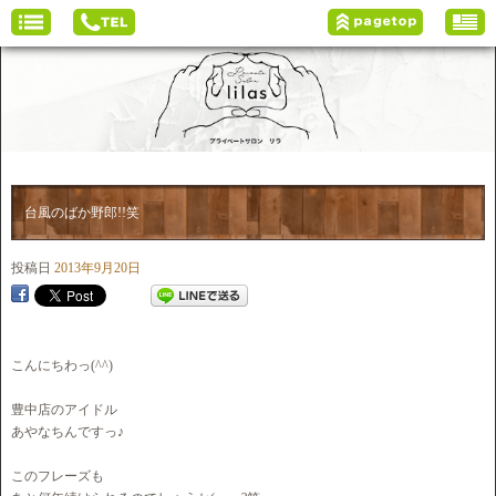
台風のばか野郎!!笑
投稿日
2013年9月20日
こんにちわっ(^^)
豊中店のアイドル
あやなちんですっ♪
このフレーズも