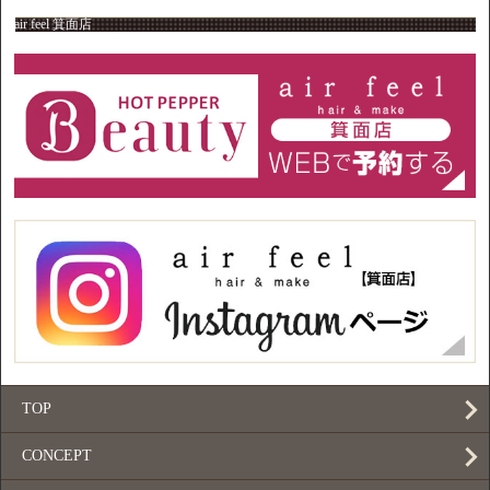
air feel 箕面店
TOP
CONCEPT