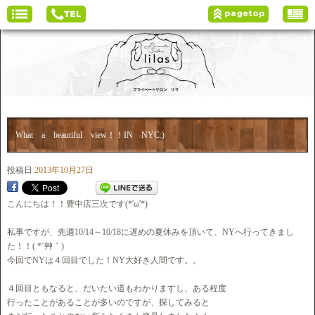
What a beautiful view！！IN NYC:)
投稿日
2013年10月27日
こんにちは！！豊中店三次です(*'ω'*)
私事ですが、先週10/14～10/18に遅めの夏休みを頂いて、NYへ行ってきまし
た！！( *´艸｀)
今回でNYは４回目でした！NY大好き人間です。。
４回目ともなると、だいたい道もわかりますし、ある程度
行ったことがあることが多いのですが、探してみると