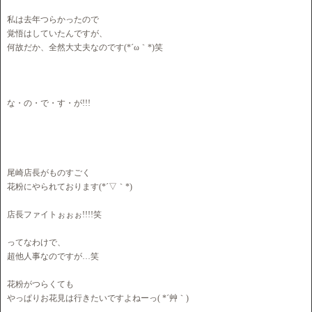
私は去年つらかったので
覚悟はしていたんですが、
何故だか、全然大丈夫なのです(*´ω｀*)笑
な・の・で・す・が!!!
尾崎店長がものすごく
花粉にやられております(*´▽｀*)
店長ファイトぉぉぉ!!!!笑
ってなわけで、
超他人事なのですが…笑
花粉がつらくても
やっぱりお花見は行きたいですよねーっ( *´艸｀)