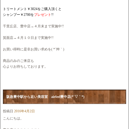
トリートメント￥3024をご購入頂くと
シャンプー￥2700を
プレゼント
!!
千里丘店、豊中店→４月末まで実施中!!
箕面店→４月１０日まで実施中!!
お買い得時に是非お買い求めを( *´艸｀)
商品のみのご来店も
心よりお待ちしております。
阪急豊中駅から近い美容室 airfeel豊中店(*´▽｀*)
投稿日
2016年4月2日
こんにちは。