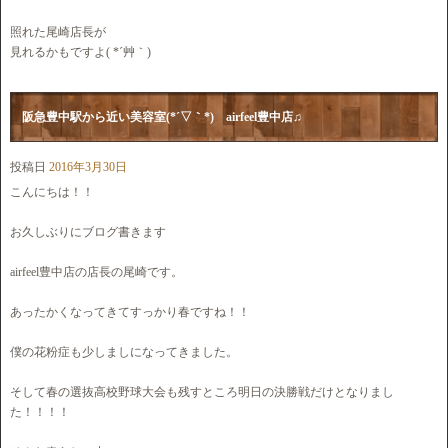
照れた尾崎店長が
見れるかもですよ( *´艸｀)
阪急豊中駅から近い美容室(*´▽｀*) airfeel豊中店♫
投稿日
2016年3月30日
こんにちは！！
お久しぶりにブログ書きます
airfeel豊中店の店長の尾崎です。
あったかくなってきてすっかり春ですね！！
僕の花粉症も少しましになってきました。
そして春の選抜高校野球大会も残すところ明日の決勝戦だけとなりまし
た！！！！