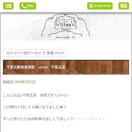
カテゴリー別アーカイブ:
新着ブログ
千里丘駅前美容院 airfeel 千里丘店
投稿日
2016年6月5日
こんにちは♪千里丘店 永田です＼(^o^)／
この間の１日に２３歳になりました★☆
ずっと折りたたみ自転車がほしくてほしくて・・・・・・・・・