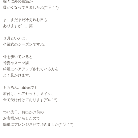
徐々に外の気温が
暖かくなってきましたね(*´▽｀*)
ま、まだまだ冷え込む日も
ありますが…。笑
３月といえば、
卒業式のシーズンですね。
外を歩いていると
袴姿やスーツ姿、
綺麗にヘアアップされている方を
よく見かけます。
もちろん、airfeelでも
着付け、ヘアセット、メイク、
全て受け付けております(*´ω｀*)
つい先日、お出かけ前の
お客様がいらしたので
簡単にアレンジさせて頂きました(*´▽｀*)