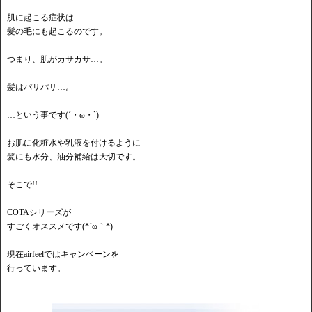
肌に起こる症状は
髪の毛にも起こるのです。
つまり、肌がカサカサ…。
髪はパサパサ…。
…という事です(´・ω・`)
お肌に化粧水や乳液を付けるように
髪にも水分、油分補給は大切です。
そこで!!
COTAシリーズが
すごくオススメです(*´ω｀*)
現在airfeelではキャンペーンを
行っています。