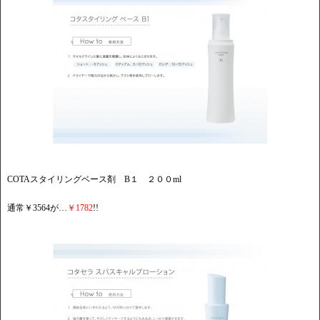
COTAスタイリングベース剤 B１ ２００ml
通常￥3564が…
￥1782
!!