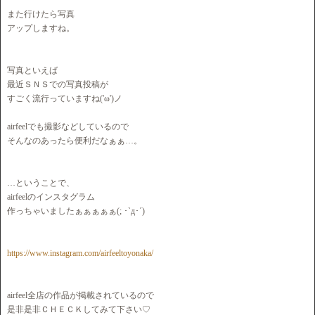
また行けたら写真
アップしますね。
写真といえば
最近ＳＮＳでの写真投稿が
すごく流行っていますね('ω')ノ
airfeelでも撮影などしているので
そんなのあったら便利だなぁぁ…。
…ということで、
airfeelのインスタグラム
作っちゃいましたぁぁぁぁぁ(; ･`д･´)
https://www.instagram.com/airfeeltoyonaka/
airfeel全店の作品が掲載されているので
是非是非ＣＨＥＣＫしてみて下さい♡