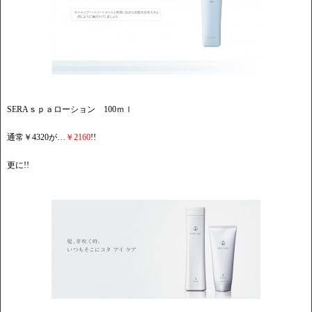
SERAｓｐａローション 100ｍｌ
通常￥4320が…
￥2160
!!
更に!!