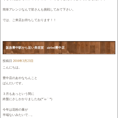
簡単アレンジなんで皆さんも挑戦してみて下さい。
では、ご来店お待ちしております！！
阪急豊中駅から近い美容室 airfeel豊中店
投稿日
2016年3月23日
こんにちは。
豊中店のあやなちんこと
ばんだいです。
３月もあっという間に
終盤にさしかかりましたね(*´ω｀*)
今年は花粉の量が
半端ないみたいで…。