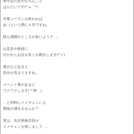
豊中店のあやなちんこと
ばんだいです(*´ω｀*)
卒業シーズンが終われば
あっという間に４月ですね。
桜も満開のところが多いようで…。
お花見や夜桜に
行かれたお話を良くお聞きします(*´з`)
屋台などあると
気分が高まりますね。
イベント事があると
ワクワクします( *´艸｀)
…と同時にイメチェンにも
興味が湧きませんか？
実は、先日尾崎店長が
イメチェンを致しまして…。