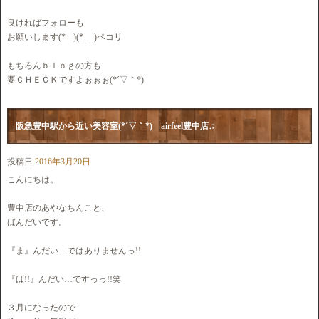
良ければフォローも
お願いします(*- -)(*_ _)ペコリ
もちろんｂｌｏｇの方も
要ＣＨＥＣＫですよぉぉぉ(*´▽｀*)
阪急豊中駅から近い美容室(*´▽｀*) airfeel豊中店♫
投稿日
2016年3月20日
こんにちは。
豊中店のあやなちんこと、
ばんだいです。
『ま』んだい…ではありませんっ!!
『ば!!』んだい…ですっっ!!笑
３月になったので