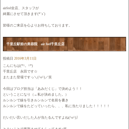
airfeel全店、スタッフが
綺麗にさせて頂きます(*´з`)
皆様のご来店を心よりお待ちしております。
千里丘駅前の美容院 air feel千里丘店
投稿日
2016年3月11日
こんにちは(*^。^*)
千里丘店 永田です☆
またまた登場ですっ＼(^o^)／笑
今回はブログ担当は「あみだくじ」で決めよう！！
ということになり（←私が決めました。）
ルンルンで線を引きルンルンで名前を書き
ルンルンで線をたどっていったら、、、私に当たりました！！！！！
だいだい言いだした人が当たるんですよね(^o^)丿