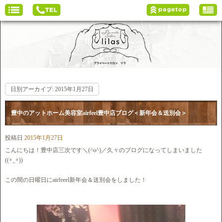
日別アーカイブ:
2015年1月27日
豊中のアットホーム美容室airfeel豊中店ブログ＜新年会＆送別会＞
投稿日
2015年1月27日
こんにちは！豊中店三次です＼(^o^)／久々のブログになってしまいました
((+_+))
この間の日曜日にairfeeel新年会＆送別会をしました！