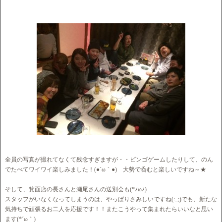
全員の写真が撮れてなくて残念すぎますが・・ビンゴゲームしたりして、のん
でたべてワイワイ楽しみました！(●´ω｀●) 大勢で呑むと楽しいですね～★
そして、箕面店の長さんと瀬尾さんの送別会も(*ﾉωﾉ)
スタッフがいなくなってしまうのは、やっぱりさみしいですね(:_;)でも、新たな
気持ちで頑張るお二人を応援です！！またこうやって集まれたらいいなと思い
ます(*´ω｀)