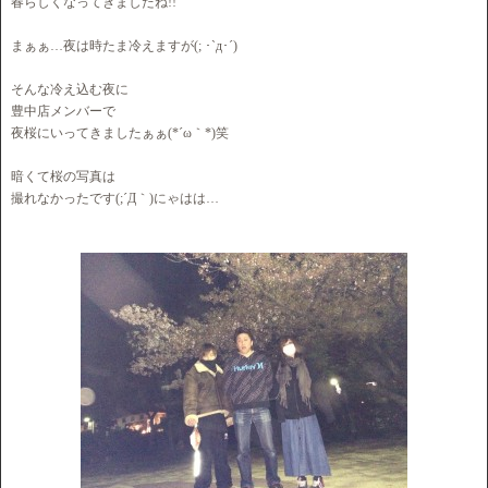
春らしくなってきましたね!!
まぁぁ…夜は時たま冷えますが(; ･`д･´)
そんな冷え込む夜に
豊中店メンバーで
夜桜にいってきましたぁぁ(*´ω｀*)笑
暗くて桜の写真は
撮れなかったです(;´Д｀)にゃはは…