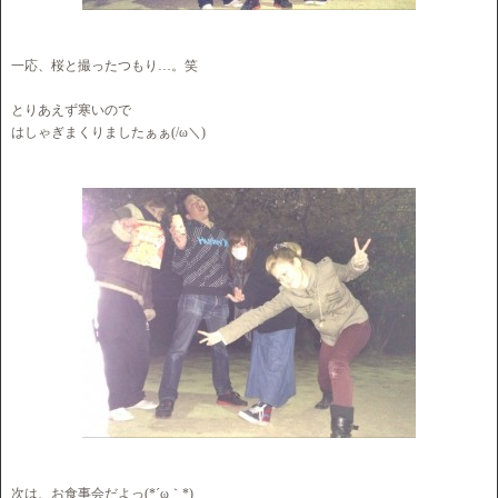
一応、桜と撮ったつもり…。笑
とりあえず寒いので
はしゃぎまくりましたぁぁ(/ω＼)
次は、お食事会だよっ(*´ω｀*)