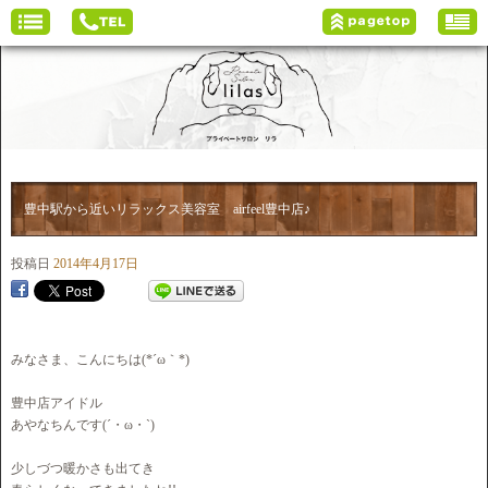
豊中駅から近いリラックス美容室 airfeel豊中店♪
投稿日
2014年4月17日
みなさま、こんにちは(*´ω｀*)
豊中店アイドル
あやなちんです(´・ω・`)
少しづつ暖かさも出てき