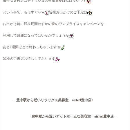
毎年ＧＷ付近はティッシュの使用量がはんぱないです
という事で、もうすぐＧＷ
皆様お出かけのご予定は
お出かけ前に残り期間わずかの春のワンプライスキャンペーンを
利用して綺麗になってはいかがでしょうか
あと1週間ほどで終わっちゃいますョ
皆様のご来店お待ちしております
←
豊中駅から近いリラックス美容室 airfeel豊中店♪
豊中駅から近いアットホームな美容室 airfeel豊中店
→