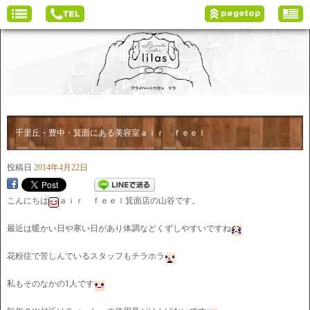
千里丘・豊中・箕面にある美容室ａｉｒ ｆｅｅｌ
投稿日
2014年4月22日
こんにちは
ａｉｒ ｆｅｅｌ箕面店の山谷です。
最近は暖かい日や寒い日があり体調などくずしやすいですね
花粉症で苦しんでいるスタッフもチラホラ
私もそのなかの1人です