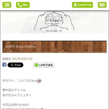
HAPPY HALLOWEEN♫
投稿日
2012年10月31日
みなさん、こんにちはぁぁ
豊中店のアイドル
あやなちんでぇぇす♫
今日はお待ちかねの