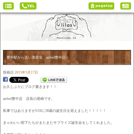
豊中駅から近い美容室 airfeel豊中店♫
投稿日
2015年5月17日
お久しぶりにブログ書きます！！
airfeel豊中店 店長の尾崎です。
私事ではありますが5/16に38歳の誕生日を迎えました！！！！！
きゃわいい部下たちがまたまたサプライズ誕生会をしてくれました。