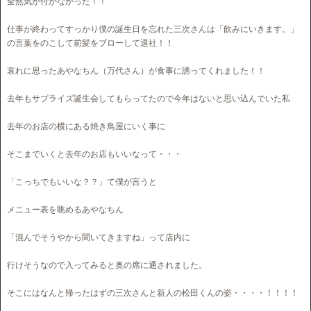
全然気が付かなかった！！
仕事が終わってすっかり僕の誕生日を忘れた三次さんは「飲みにいきます。」
の言葉をのこして前髪をブローして退社！！
哀れに思ったあやなちん（万代さん）が食事に誘ってくれました！！
去年もサプライズ誕生会してもらってたので今年はないと思い込んでいた私
去年のお店の横にある焼き鳥屋にいく事に
そこまでいくと去年のお店もいいなって・・・
「こっちでもいいな？？」て僕が言うと
メニュー表を眺めるあやなちん
「混んでそうやから聞いてきますね」って店内に
行けそうなので入ってみると奥の席に通されました。
そこにはなんと帰ったはずの三次さんと新人の松田くんの姿・・・・！！！！