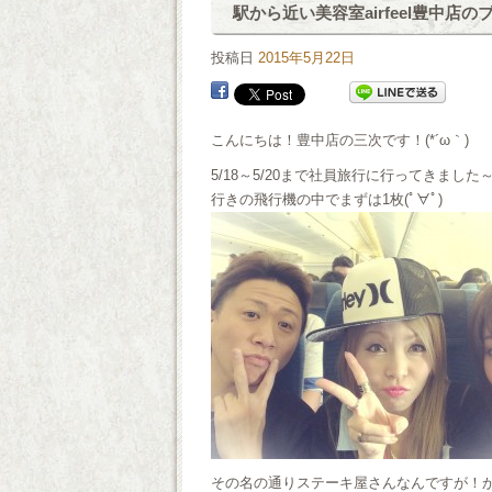
駅から近い美容室airfeel豊中店
投稿日
2015年5月22日
こんにちは！豊中店の三次です！(*´ω｀)
5/18～5/20まで社員旅行に行ってきました
行きの飛行機の中でまずは1枚(ﾟ∀ﾟ)
その名の通りステーキ屋さんなんですが！