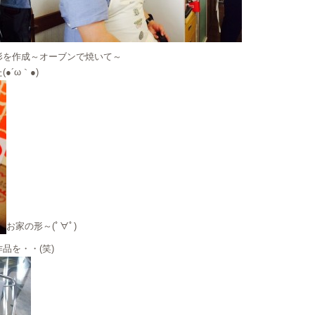
形を作成～オーブンで焼いて～
´ω｀●)
お家の形～(ﾟ∀ﾟ)
品を・・(笑)