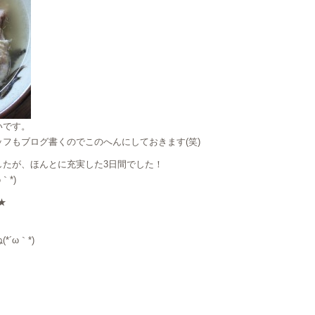
いです。
フもブログ書くのでこのへんにしておきます(笑)
したが、ほんとに充実した3日間でした！
｀*)
★
´ω｀*)