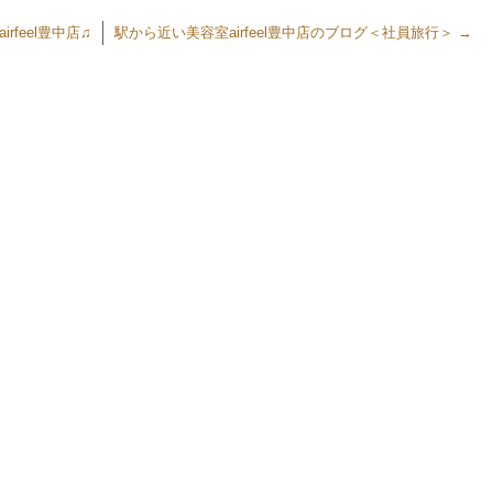
feel豊中店♫
駅から近い美容室airfeel豊中店のブログ＜社員旅行＞
→