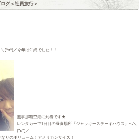
のブログ＜社員旅行＞
～＼(^o^)／今年は沖縄でした！！
無事那覇空港に到着です★
レンタカーで1日目の昼食場所『ジャッキーステーキハウス』へ＼
(^o^)／
かなりのボリューム！アメリカンサイズ！