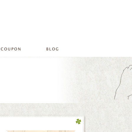
rfeel豊中店のブログ＜社員旅行＞|プライベートサロンリラ