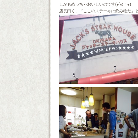
しかもめっちゃおいしいのです(●´ω｀●)
店長曰く、『ここのステーキは飲み物だ』