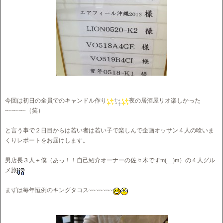
今回は初日の全員でのキャンドル作り
夜の居酒屋リオ楽しかった
~~~~~~（笑）
と言う事で２日目からは若い者は若い子で楽しんで企画オッサン４人の喰いま
くりレポートをお届けします。
男店長３人＋僕（あっ！！自己紹介オーナーの佐々木ですm(__)m）の４人グル
メ旅
まずは毎年恒例のキングタコス~~~~~~~