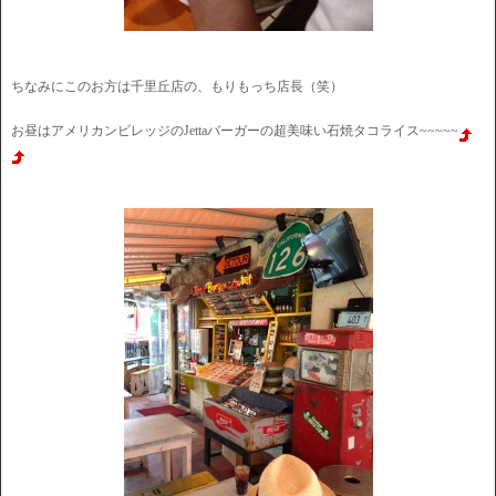
ちなみにこのお方は千里丘店の、もりもっち店長（笑）
お昼はアメリカンビレッジのJettaバーガーの超美味い石焼タコライス~~~~~