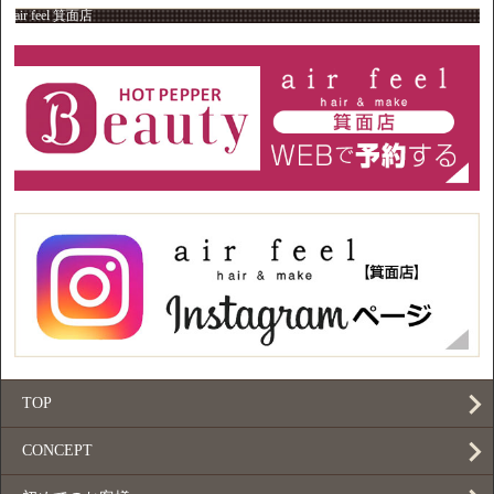
air feel 箕面店
TOP
CONCEPT