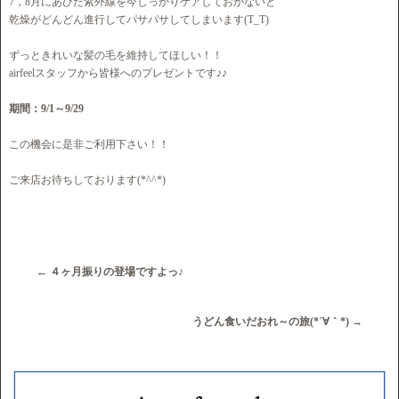
7，8月にあびた紫外線を今しっかりケアしておかないと
乾燥がどんどん進行してパサパサしてしまいます(T_T)
ずっときれいな髪の毛を維持してほしい！！
airfeelスタッフから皆様へのプレゼントです♪♪
期間：9/1～9/29
この機会に是非ご利用下さい！！
ご来店お待ちしております(*^^*)
←
４ヶ月振りの登場ですよっ♪
うどん食いだおれ～の旅(*´∀｀*)
→