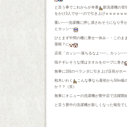
と言う事でこれからが本番
新洗濯機の登
をかけ3人でせ~~ので引き上げｗｗｗｗｗ
重い~~~洗濯機に押し潰されそうになり手
とカッシ~~
ひとまず中間の柵に乗せ一休み・・このま
屋根？に
店長「カッシ~~落ちるなよ~~~」カッシ~~
指チギレそうな僕はタオルをロープに巻き
無事に2回のベランダに引き上げ店長がホ
柏木いわく
こんな事なら最初から50m
か？？（笑）
無事にオニューの洗濯機が豊中店で活躍開
と言う豊中の洗濯機が新しくなった報告で