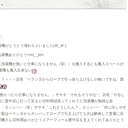
。。
す。
機がとうとう壊れちゃいました(＠_＠;)
機ありがとう<m(__)m>
に洗濯機が無いと仕事になりません（笑））を搬入するにも搬入スペースが
濯機も搬入出来ない
？？＞＞＞店長「ベランダからロープで引っ張り上げるしか無いですね」因
無かったら仕事になりません。」ササキ「それもそうやな~」店長「やるし
に豊中店に行って見ると10年間頑張ってくれてた洗濯機が無残な姿
：カッシ~~~（笑）ササキ「これどうしたん？」カッシ~~~「外に出しやす
す新はベランダからガンバッてロープで引き上げても古は解体して普通に出
機さん10年間ありがとうエアーフィール豊中店を支えてくれてありがとう