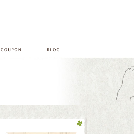
店の洗濯機。。。。。。。。。。|プライベートサロンリラ