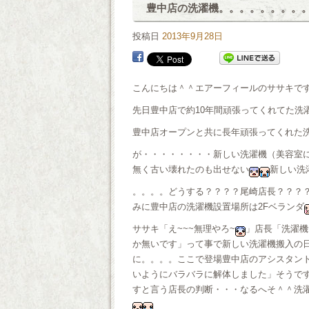
豊中店の洗濯機。。。。。。。。
投稿日
2013年9月28日
こんにちは＾＾エアーフィールのササキで
先日豊中店で約10年間頑張ってくれてた洗濯
豊中店オープンと共に長年頑張ってくれた洗濯
が・・・・・・・・新しい洗濯機（美容室
無く古い壊れたのも出せない
新しい洗
。。。。どうする？？？？尾崎店長？？？
みに豊中店の洗濯機設置場所は2Fベランダ
ササキ「え~~~無理やろ~
」店長「洗濯機
か無いです」って事で新しい洗濯機搬入の日
に。。。。ここで登場豊中店のアシスタント
いようにバラバラに解体しました」そうで
すと言う店長の判断・・・なるへそ＾＾洗濯