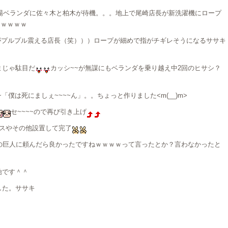
場ベランダに佐々木と柏木が待機。。。地上で尾崎店長が新洗濯機にロープ
ｗｗｗｗｗ
がプルプル震える店長（笑）））ロープが細めで指がチギレそうになるササキ
まじゃ駄目だ
カッシ~~が無謀にもベランダを乗り越え中2回のヒサシ？
~「僕は死にましぇ~~~~ん」。。ちょっと作りました<m(__)m>
セ~~~~ので再び引き上げ
ースやその他設置して完了
級の巨人に頼んだら良かったですねｗｗｗｗって言ったとか？言わなかったと
始です＾＾
した。ササキ