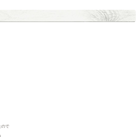
たので
)