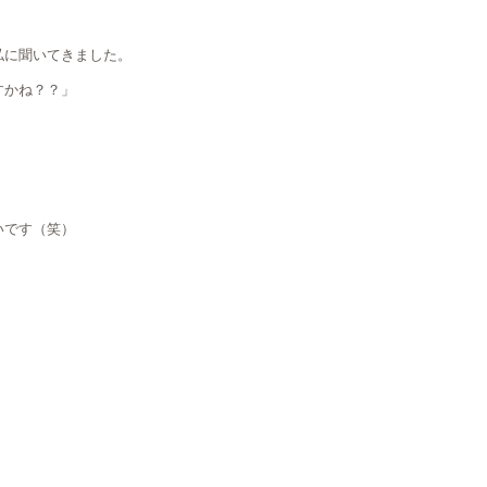
私に聞いてきました。
すかね？？」
いです（笑）