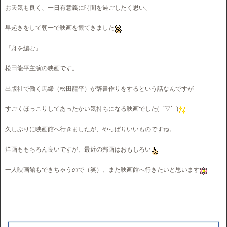
お天気も良く、一日有意義に時間を過ごしたく思い、
早起きをして朝一で映画を観てきました
『舟を編む』
松田龍平主演の映画です。
出版社で働く馬締（松田龍平）が辞書作りをするという話なんですが
すごくほっこりしてあったかい気持ちになる映画でした(=´▽`=)
久しぶりに映画館へ行きましたが、やっぱりいいものですね。
洋画ももちろん良いですが、最近の邦画はおもしろい
一人映画館もできちゃうので（笑）、また映画館へ行きたいと思います