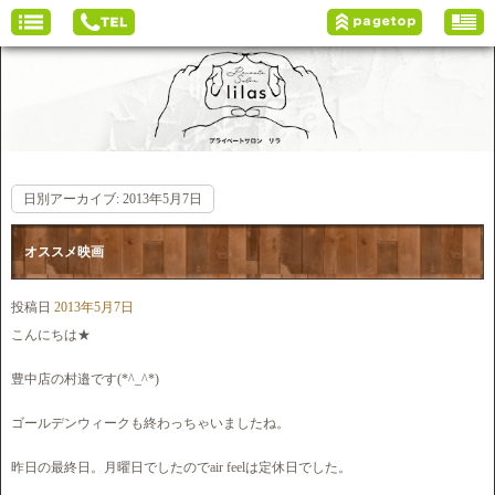
日別アーカイブ:
2013年5月7日
オススメ映画
投稿日
2013年5月7日
こんにちは★
豊中店の村邉です(*^_^*)
ゴールデンウィークも終わっちゃいましたね。
昨日の最終日。月曜日でしたのでair feelは定休日でした。