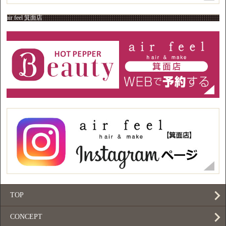
air feel 箕面店
TOP
CONCEPT