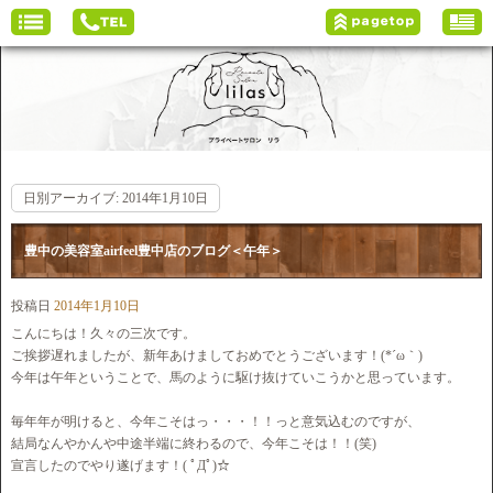
日別アーカイブ:
2014年1月10日
豊中の美容室airfeel豊中店のブログ＜午年＞
投稿日
2014年1月10日
こんにちは！久々の三次です。
ご挨拶遅れましたが、新年あけましておめでとうございます！(*´ω｀)
今年は午年ということで、馬のように駆け抜けていこうかと思っています。
毎年年が明けると、今年こそはっ・・・！！っと意気込むのですが、
結局なんやかんや中途半端に終わるので、今年こそは！！(笑)
宣言したのでやり遂げます！( ﾟДﾟ)☆