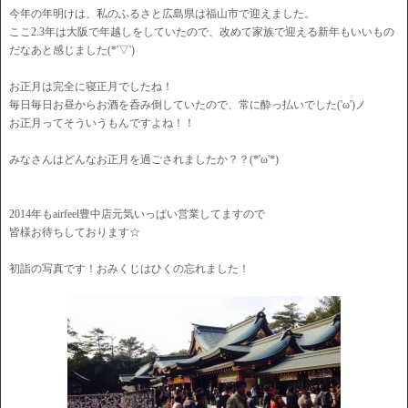
今年の年明けは、私のふるさと広島県は福山市で迎えました。
ここ2.3年は大阪で年越しをしていたので、改めて家族で迎える新年もいいもの
だなあと感じました(*'▽')
お正月は完全に寝正月でしたね！
毎日毎日お昼からお酒を呑み倒していたので、常に酔っ払いでした('ω')ノ
お正月ってそういうもんですよね！！
みなさんはどんなお正月を過ごされましたか？？(*'ω'*)
2014年もairfeel豊中店元気いっぱい営業してますので
皆様お待ちしております☆
初詣の写真です！おみくじはひくの忘れました！