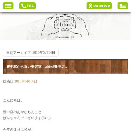
日別アーカイブ:
2015年5月14日
豊中駅から近い美容室 airfeel豊中店♫
投稿日
2015年5月14日
こんにちは。
豊中店のあやなちんこと
ばんちゃんでございます(/ω＼)
今年の３月に私が