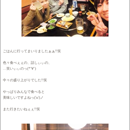
ごはんに行ってまいりましたぁぁ!!笑
色々食べぇぇの、話しぃぃの、
…笑いぃぃのっ(*‘∀‘)
中々の盛り上がりでした!!笑
やっぱりみんなで食べると
美味しいですよねっ('ω')ノ
また行きたいねぇぇ!!笑