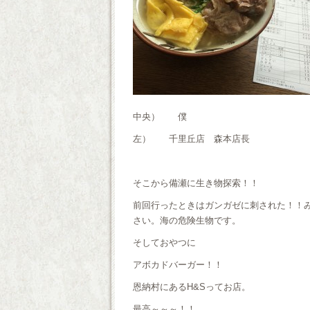
中央） 僕
左） 千里丘店 森本店長
そこから備瀬に生き物探索！！
前回行ったときはガンガゼに刺された！！
さい。海の危険生物です。
そしておやつに
アボカドバーガー！！
恩納村にあるH&Sってお店。
最高～～～！！