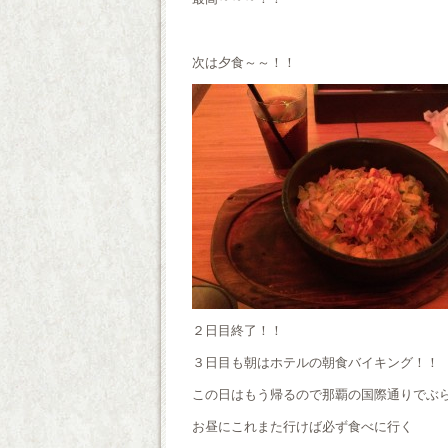
次は夕食～～！！
２日目終了！！
３日目も朝はホテルの朝食バイキング！！
この日はもう帰るので那覇の国際通りでぶ
お昼にこれまた行けば必ず食べに行く