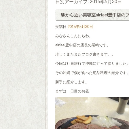
日別アーカイブ:
2015年5月30日
駅から近い美容室airfeel豊中店
投稿日
2015年5月30日
みなさんこんにちわ。
airfeel豊中店の店長の尾崎です。
珍しくまたまたブログ書きます。。
今回は社員旅行で沖縄に行って参りました
その沖縄で僕が食べた絶品料理の紹介です
勝手に紹介します。
まずは一日目のお昼