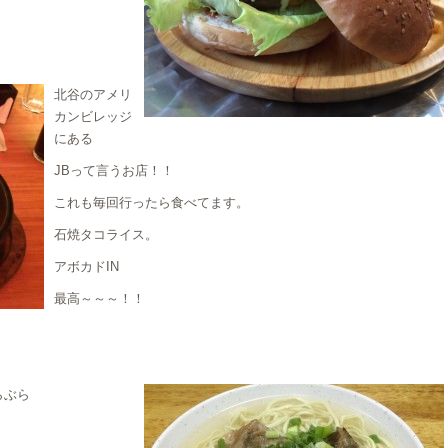
北谷のアメリ
カンビレッジ
にある
JBって言うお店！！
これも毎回行ったら食べてます。
石焼タコライス。
アボカドIN
最高～～～！！
らぶら